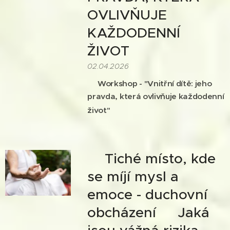
OVLIVŇUJE
KAŽDODENNÍ
ŽIVOT🍀
02.04.2026
🍀
Workshop -
"
Vnitřní dítě: jeho
pravda, která ovlivňuje
každodenní
🍀
život"
🍀Tiché místo, kde
se míjí mysl a
emoce - duchovní
obcházení 🍀Jaká