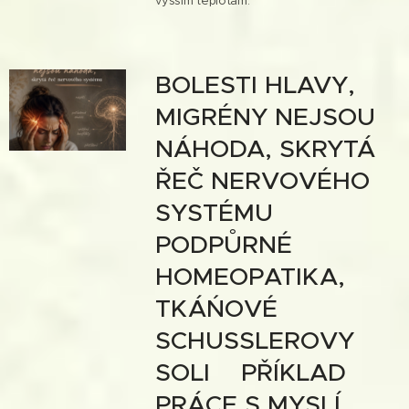
vyšším teplotám.
BOLESTI HLAVY,
MIGRÉNY NEJSOU
NÁHODA, SKRYTÁ
ŘEČ NERVOVÉHO
SYSTÉMU 🌺
PODPŮRNÉ
HOMEOPATIKA,
TKÁŃOVÉ
SCHUSSLEROVY
SOLI🌺PŘÍKLAD
PRÁCE S MYSLÍ,