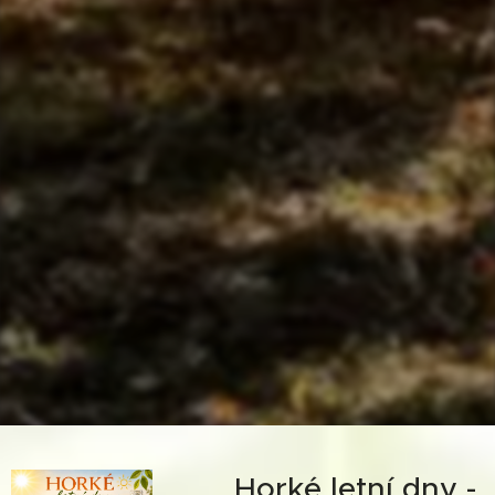
☀️ Horké letní dny -