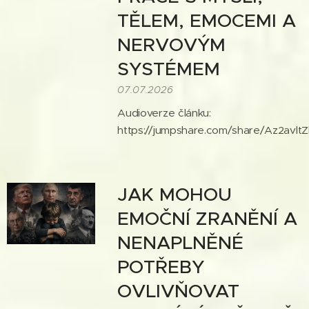
TĚLEM, EMOCEMI A
NERVOVÝM
SYSTÉMEM
07.07.2026
Audioverze článku:
https://jumpshare.com/share/Az2avl
JAK MOHOU
EMOČNÍ ZRANĚNÍ A
NENAPLNĚNÉ
POTŘEBY
OVLIVŇOVAT