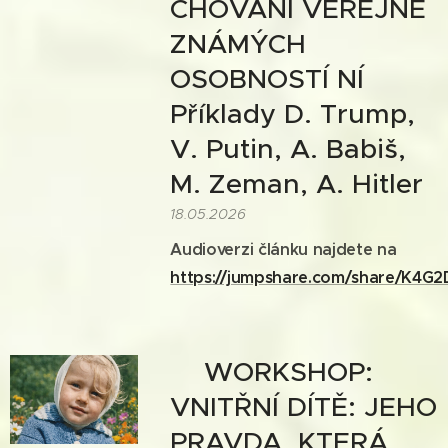
CHOVÁNÍ VEŘEJNĚ
ZNÁMÝCH
OSOBNOSTÍ NÍ 🍀
Příklady D. Trump,
V. Putin, A. Babiš,
M. Zeman, A. Hitler
18.05.2026
Audioverzi článku najdete na
https://jumpshare.com/share/K4G
🍀WORKSHOP:
VNITŘNÍ DÍTĚ: JEHO
PRAVDA, KTERÁ