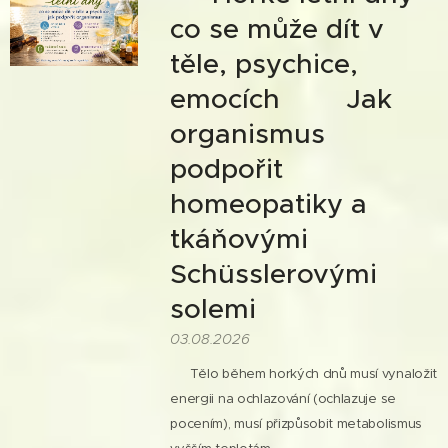
co se může dít v
těle, psychice,
emocích 💦Jak
organismus
podpořit
homeopatiky a
tkáňovými
Schüsslerovými
solemi
03.08.2026
👉 Tělo během horkých dnů musí vynaložit
energii na ochlazování (ochlazuje se
pocením), musí přizpůsobit metabolismus