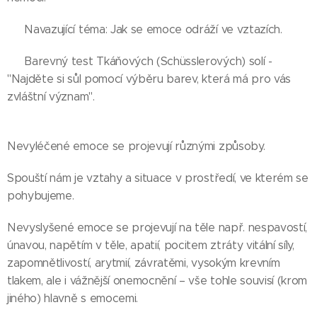
👉 Navazující téma: Jak se emoce odráží ve vztazích.
👉 Barevný test Tkáňových (Schüsslerových) solí -
"Najděte si sůl pomocí výběru barev, která má pro vás
zvláštní význam".
Nevyléčené emoce se projevují různými způsoby.
Spouští nám je vztahy a situace v prostředí, ve kterém se
pohybujeme.
Nevyslyšené emoce se projevují na těle např. nespavostí,
únavou, napětím v těle, apatií, pocitem ztráty vitální síly,
zapomnětlivostí, arytmií, závratěmi, vysokým krevním
tlakem, ale i vážnější onemocnění – vše tohle souvisí (krom
jiného) hlavně s emocemi.