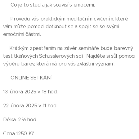
👉 Co je to stud a jak souvisí s emocemi.
👉 Provedu vás praktickým meditačním cvičením, které
vám může pomoci dotknout se a spojit se se svými
emočními částmi.
👉Krátkým zpestřením na závěr semináře bude barevný
test tkáňových Schüsslerových solí "Najděte si sůl pomocí
výběru barev, která má pro vás zvláštní význam".
🌺 ONLINE SETKÁNÍ
13. února 2025 v 18 hod.
22. února 2025 v 11 hod.
Délka: 2 ½ hod.
Cena 1250 Kč