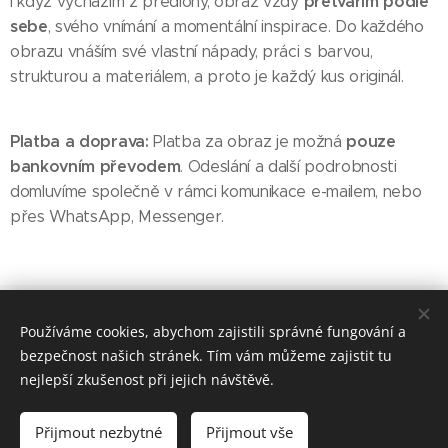
přetvářím podle
I když vycházím z předlohy, obraz vždy
sebe
, svého vnímání a momentální inspirace. Do každého
obrazu vnáším své vlastní nápady, práci s barvou,
strukturou a materiálem, a proto je každý kus originál.
Platba a doprava:
pouze
Platba za obraz je možná
bankovním převodem
. Odeslání a další podrobnosti
domluvíme společně v rámci komunikace e-mailem, nebo
přes WhatsApp, Messenger.
© 2018 Worlds Collide. Všechna práva vyhrazena.
Používáme cookies, abychom zajistili správné fungování a
Vytvořeno službou
Webnode
Cookies
bezpečnost našich stránek. Tím vám můžeme zajistit tu
nejlepší zkušenost při jejich návštěvě.
Do košíku
Přijmout nezbytné
Přijmout vše