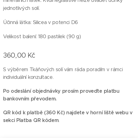
minerálních látek. Kvůli legislativě nelze uvádět účinky
jednotlivých solí.
Účinná látka:​ Silicea v potenci D6
Velikost balení:​ 180 pastilek (90 g)
360,00
Kč
S výběrem Tkáňových solí vám ráda poradím v rámci
individuální konzultace.
Po odeslání objednávky prosím proveďte platbu
bankovním převodem.
QR kód k platbě (360 Kč) najdete v horní liště webu v
sekci
Platba QR kódem
.