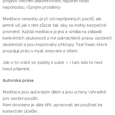
projevit vnitřním diskomfortem, napětím nebo
nepohodou, různými problémy
Meditace nevedou pryč od nepříjemných pocitů, ale
jemně učí, jak s nimi zůstat tak, aby se mohly bezpečně
proměnit. Každá meditace je jiná a vznikla na základě
konkrétních zkušeností z mé patnáctileté praxe, osobních
zkušeností a jsou inspirovány přístupy Teal Swan, které
propojují práci s myslí, emocemi a tělem.
Jde o to vrátit se zpátky k sobě — i tam, kde to není
hned příjemné.
Autorská práva
Meditace jsou autorským dílem a jsou určeny výhradně
pro osobní použití.
Není dovoleno je dále šířit, upravovat ani používat ke
komerčním účelům.