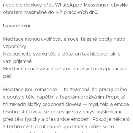
nebo dle domluvy přes WhatsApp / Messenger, obvykle
obratem, maximálně do 1–2 pracovních dnů.
Upozornění
Meditace mohou uvolňovat emoce, tělesné pocity nebo
vzpomínky.
Naslouchejte svému tělu a jděte jen tak hluboko, jak je
vám příjemné.
Meditace nenahrazují lékařskou ani psychoterapeutickou
péči.
Meditace jsou somatické — to znamená, že pracují přímo
s pocity v těle, napětím a fyzickým prožíváním. Propojují
tři základní složky osobnosti člověka — mysl, tělo a emoce.
Osobnost člověka se projevuje skrze mysl myšlenkami,
přes tělo fyzicky a přes srdce emocemi. Pokud je některá
z těchto částí dlouhodobě upozaděna, může se to