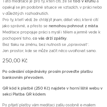
Tato meditace je pro ty, kteří cítí, že se
točí v kruhu
a
opakují se jim podobné situace ve vztazích, v práci nebo
v důležitých rozhodnutích.
Pro ty, kteří vědí, že chtějí jít jinam, dělat věci, které cítí
jako správné, a přesto se
nemohou pohnout z místa
.
Meditace propojuje práci s myslí i tělem a jemně vede k
pochopení toho,
co vás drží zpátky
.
Bez tlaku na změnu, bez nutnosti se „opravovat“.
Jen prostor, kde se může začít něco uvolňovat samo.
250,00
Kč
Po odeslání objednávky prosím proveďte platbu
bankovním převodem.
QR kód k platbě (250 Kč) najdete v horní liště webu v
sekci
Platba QR kódem
.
Po přijetí platby vám meditaci zašlu osobně e-mailem