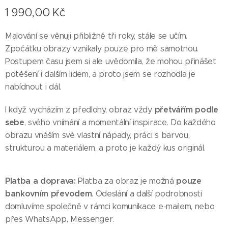
1 990,00
Kč
Malování se věnuji přibližně tři roky, stále se učím.
Zpočátku obrazy vznikaly pouze pro mě samotnou.
Postupem času jsem si ale uvědomila, že mohou přinášet
potěšení i dalším lidem, a proto jsem se rozhodla je
nabídnout i dál.
přetvářím podle
I když vycházím z předlohy, obraz vždy
sebe
, svého vnímání a momentální inspirace. Do každého
obrazu vnáším své vlastní nápady, práci s barvou,
strukturou a materiálem, a proto je každý kus originál.
Platba a doprava:
pouze
Platba za obraz je možná
bankovním převodem
. Odeslání a další podrobnosti
domluvíme společně v rámci komunikace e-mailem, nebo
přes WhatsApp, Messenger.