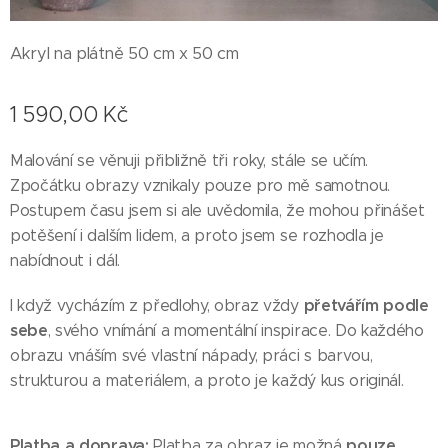
Akryl na plátně 50 cm x 50 cm
1 590,00
Kč
Malování se věnuji přibližně tři roky, stále se učím.
Zpočátku obrazy vznikaly pouze pro mě samotnou.
Postupem času jsem si ale uvědomila, že mohou přinášet
potěšení i dalším lidem, a proto jsem se rozhodla je
nabídnout i dál.
přetvářím podle
I když vycházím z předlohy, obraz vždy
sebe
, svého vnímání a momentální inspirace. Do každého
obrazu vnáším své vlastní nápady, práci s barvou,
strukturou a materiálem, a proto je každý kus originál.
Platba a doprava:
pouze
Platba za obraz je možná