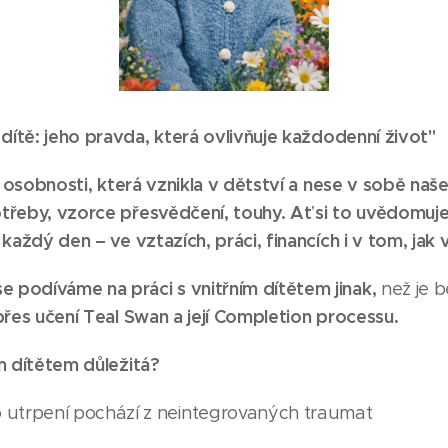
 dítě: jeho pravda, která ovlivňuje
každodenní
život"

ší osobnosti, která vznikla v dětství a nese v sobě naš
otřeby,
vzorce přesvědčení, touhy.
Ať si to uvědomuj
 každý den – ve vztazích, práci, financích i v tom, ja
 podíváme na práci s vnitřním dítětem jinak,
než je 
přes učení Teal Swan a její Completion processu.
ím dítětem důležitá?
o utrpení pochází z neintegrovaných traumat