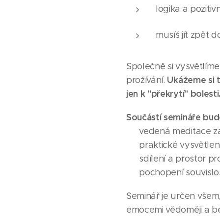
logika a pozitiv
musíš jít zpět 
Společně si vysvětlíme,
Ukážeme si t
prožívání.
jen k "překrytí" bolesti
Součástí semináře bud
✨ vedená meditace za
✨ praktické vysvětlen
✨ sdílení a prostor pro
✨ pochopení souvislost
Seminář je určen všem,
emocemi vědoměji a be