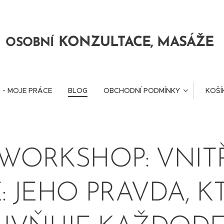
KONZULTACE, MASÁŽE
OSOBNÍ
 - MOJE PRÁCE
BLOG
OBCHODNÍ PODMÍNKY
KOŠÍ
WORKSHOP: VNIT
Ě: JEHO PRAVDA, K