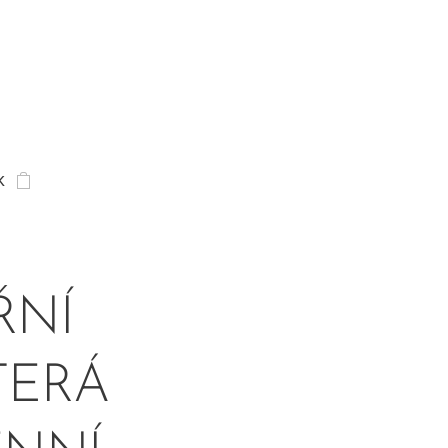
K
ŘNÍ
TERÁ