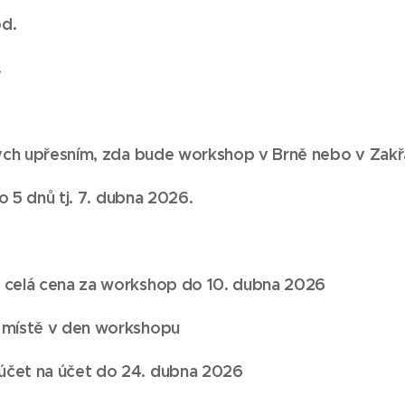
od.
.
ých upřesním, zda bude
workshop
v Brně nebo v Zak
do
5 dnů tj. 7. dubna 2026.
 celá cena za workshop do 10. dubna 2026
 místě v den workshopu
čet na účet do 24. dubna 2026