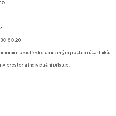
00
cz
3 30 80 20
omorním prostředí s omezeným počtem účastníků.
ý prostor a individuální přístup.