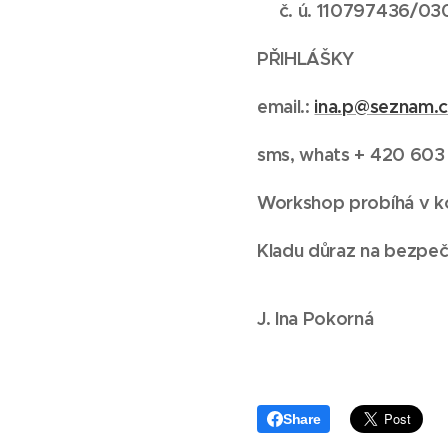
👉
č. ú. 110797436/03
PŘIHLÁŠKY
email.:
ina.p@seznam.
sms, whats + 420 60
Workshop
probíhá v k
Kladu d
ůraz na bezpečn
J. Ina Pokorná
Share