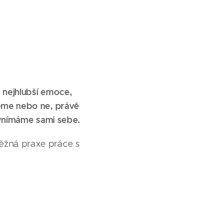

e nejhlubší emoce,
eme nebo ne, právě
k vnímáme sami sebe.
běžná praxe práce s