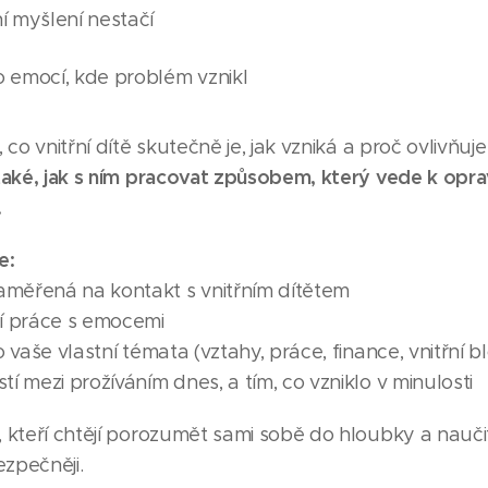
ní myšlení nestačí
do emocí, kde problém vznikl
 co vnitřní dítě skutečně je, jak vzniká a proč ovlivňu
aké, jak s ním pracovat způsobem, který vede k opra
.
e:
měřená na kontakt s vnitřním dítětem
í práce s emocemi
 vaše vlastní témata (vztahy, práce, finance, vnitřní b
í mezi prožíváním dnes, a tím, co vzniklo v minulosti
 kteří chtějí porozumět sami sobě do hloubky a nauči
zpečněji.