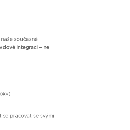
je naše současné
vdové integraci – ne
loky)
t se pracovat se svými