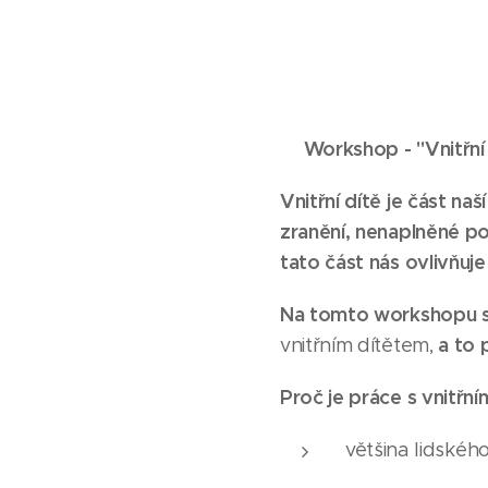
🍀
Workshop -
"
Vnitřní
Vnitřní dítě je část na
zranění, nenaplněné p
tato část nás ovlivňuje
Na tomto workshopu se
a to 
vnitřním dítětem,
Proč je práce s vnitřn
většina lidskéh