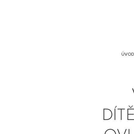
ÚVOD
🍀
DÍT