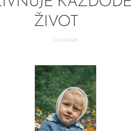
IVŇUJE KAŽDOD
ŽIVOT🍀
02.04.2026