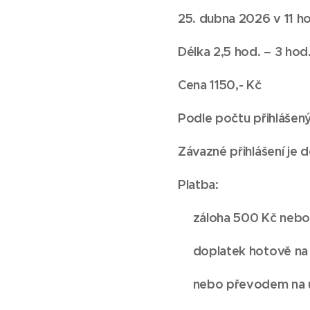
25. dubna 2026 v 11 h
Délka 2,5 hod. – 3 hod
Cena 1150,- Kč
Podle počtu přihlášen
Závazné přihlášení je 
Platba:
👉
záloha 500 Kč nebo
👉
doplatek hotově na
👉
nebo převodem na ú