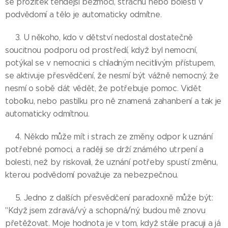
se prožitek tehdejší bezmoci, strachu nebo bolesti v
podvědomí a tělo je automaticky odmítne.
👉3. U někoho, kdo v dětství nedostal dostatečně
soucitnou podporu od prostředí, když byl nemocní,
potýkal se v nemocnici s chladným necitlivým přístupem,
se aktivuje přesvědčení, že nesmí být vážně nemocný, že
nesmí o sobě dát vědět, že potřebuje pomoc. Vidět
tobolku, nebo pastilku pro ně znamená zahanbení a tak je
automaticky odmítnou.
👉4. Někdo může mít i strach ze změny, odpor k uznání
potřebné pomoci, a raději se drží známého utrpení a
bolesti, než by riskovali, že uznání potřeby spustí změnu,
kterou podvědomí považuje za nebezpečnou.
👉5. Jedno z dalších přesvědčení paradoxně může být:
"Když jsem zdravá/vý a schopná/ný, budou mě znovu
přetěžovat. Moje hodnota je v tom, když stále pracuji a já