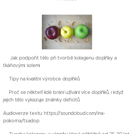
🌱Jak podpořit tělo při tvorbě kolagenu doplňky a
tkáňovými solemi
🌱Tipy na kvalitní výrobce doplňků
🌱Proč se někteří lidé brání užívání více doplňků, i když
jejich tělo vykazuje známky deficitů
Audioverze textu: https://soundcloud.com/ina-
pokorna/tsadop