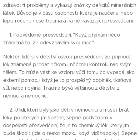
zdravotní problémy a vykazují známky deficitů minerálních
látek. Důvod je v části osobnosti, která je naučena, nebo
lépe řečeno nese trauma a na ně navazující přesvědčení:
👉1. Podvědomé přesvědčení: "Když přijímám něco,
znamená to, že odevzdávám svoji moc."
Někteří lidé si v dětství osvojili přesvědčení, že přijmout
lék znamená předat někomu něčemu kontrolu nad svým
tělem. To může vést ke vzdoru vůči tomu co vypadá jako
externí pomoc, i když je to prospěšný doplněk, tkáňová
sůl, nebo i bylina. Trauma bývá většinou z dětství z
nemoci a nemocnic.
👉2. U lidí, kteří byly jako děti v nemocnici a museli brát
léky, po kterých jim špatně, sepne podvědomí v
dospělosti přesvědčení, že je to chemický lék, který jim
bude škodit (jde o reakci mozku, když vidí tobolky). Sepne