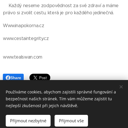
👉Každý neseme zodpovědnost za své zdraví a máme
právo si zvolit cestu, která je pro každého jedinečná.
Www.inapokorna.cz
www.cestaintegrity.cz
www.tealswan.com
Share
Používáme cookies, abychom zajistili správné fungování a
bezpečnost našich stránek. Tím vám můžeme zajistit tu
nejlepší zkušenost při jejich návštěvě.
© 2018 Worlds Collide. Všechna práva vyhrazena.
Přijmout nezbytné
Přijmout vše
Vytvořeno službou
Webnode
Cookies