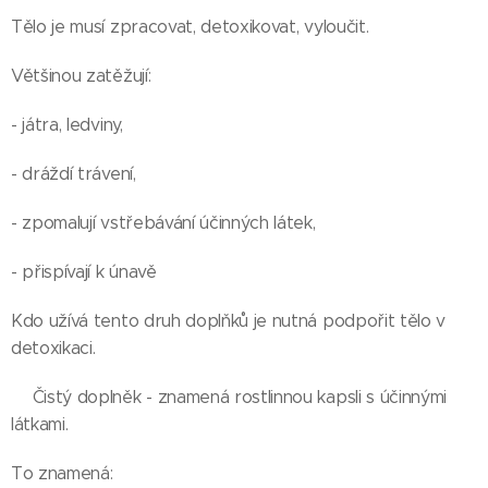
Tělo je musí zpracovat, detoxikovat, vyloučit.
Většinou zatěžují:
- játra, ledviny,
- dráždí trávení,
- zpomalují vstřebávání účinných látek,
- přispívají k únavě
Kdo užívá tento druh doplňků je nutná podpořit tělo v
detoxikaci.
👉Čistý doplněk - znamená rostlinnou kapsli s účinnými
látkami.
To znamená: