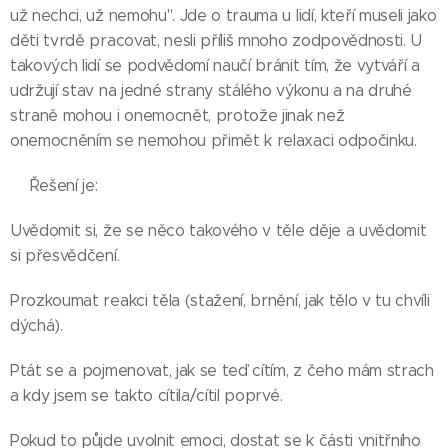
už nechci, už nemohu". Jde o trauma u lidí, kteří museli jako
děti tvrdě pracovat, nesli příliš mnoho zodpovědnosti. U
takových lidí se podvědomí naučí bránit tím, že vytváří a
udržují stav na jedné strany stálého výkonu a na druhé
straně mohou i onemocnět, protože jinak než
onemocněním se nemohou přimět k relaxaci odpočinku.
🍀Řešení je:
Uvědomit si, že se něco takového v těle děje a uvědomit
si přesvědčení.
Prozkoumat reakci těla (stažení, brnění, jak tělo v tu chvíli
dýchá).
Ptát se a pojmenovat, jak se teď cítím, z čeho mám strach
a kdy jsem se takto cítila/cítil poprvé.
Pokud to půjde uvolnit emoci, dostat se k části vnitřního