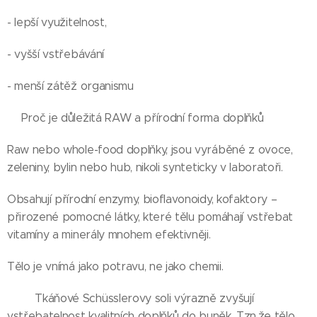
- lepší využitelnost,
- vyšší vstřebávání
- menší zátěž organismu
🌱Proč je důležitá RAW a přírodní forma doplňků🌱
Raw nebo whole-food doplňky, jsou vyráběné z ovoce,
zeleniny, bylin nebo hub, nikoli synteticky v laboratoři.
Obsahují přírodní enzymy, bioflavonoidy, kofaktory –
přirozené pomocné látky, které tělu pomáhají vstřebat
vitamíny a minerály mnohem efektivněji.
Tělo je vnímá jako potravu, ne jako chemii.
🍀🍀Tkáňové Schüsslerovy soli výrazně zvyšují
vstřebatelnost kvalitních doplňků do buněk. Tzn.že tělo