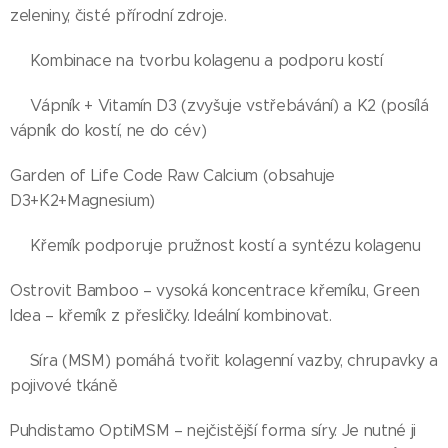
zeleniny, čisté přírodní zdroje.
👉Kombinace na tvorbu kolagenu a podporu kostí
👉Vápník + Vitamín D3 (zvyšuje vstřebávání) a K2 (posílá
vápník do kostí, ne do cév)
Garden of Life Code Raw Calcium (obsahuje
D3+K2+Magnesium)
👉Křemík podporuje pružnost kostí a syntézu kolagenu
Ostrovit Bamboo – vysoká koncentrace křemíku, Green
Idea – křemík z přesličky. Ideální kombinovat.
👉Síra (MSM) pomáhá tvořit kolagenní vazby, chrupavky a
pojivové tkáně
Puhdistamo OptiMSM – nejčistější forma síry. Je nutné ji