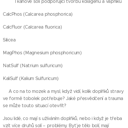
🍀🍀Tkáňové soli podporující tvorbu kolagenu a vápníku
CalcPhos (Calcarea phosphorica)
CalcFluor (Calcarea fluorica)
Silicea
MagPhos (Magnesium phosphoricum)
NatSulf (Natrium sulfuricum)
KaliSulf (Kalium Sulfuricum)
🍀A co na to mozek a mysl, když vidí, kolik doplňků stravy
ve formě tobolek potřebuje? Jaké přesvědčení a trauma
se může touto situací otevřít?
Jsou lidé, co mají s užíváním doplňků, nebo i když je třeba
vzít více druhů solí – problémy. Byť je tělo bolí, mají