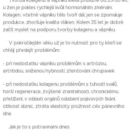
👉Tvorba kolagenu a vápníku klesá přibližně od 25-30 let,
u žen je pokles rychlejší kvůli hormonálním změnám.
Kolagen, včetně vápníku tělo tvoří dál, jen se zpomaluje
produkce, zhoršuje kvalita vláken. Kolem 35 let je dobré
začít myslet na podporu tvorby kolagenu a vápníku.
👉V pokročilejším věku už je to nutnost pro ty, kteří se
chtějí předejít problémům:
- při nedostatku vápníku problémům s artrózou,
artritidou, sníženou hybností, ztenčování chrupavek.
- při nedostatku kolagenu problémům s tuhostí svalů,
horší regenerace, zvýšené zranitelnosti, chronickému
přetížení, v oblasti orgánů oslabení pojivových tkání,
citlivost sliznic, ztráta elasticity, pružnost cév, pánevního
dna.
🌱Jak je to s potravinami dnes🌱