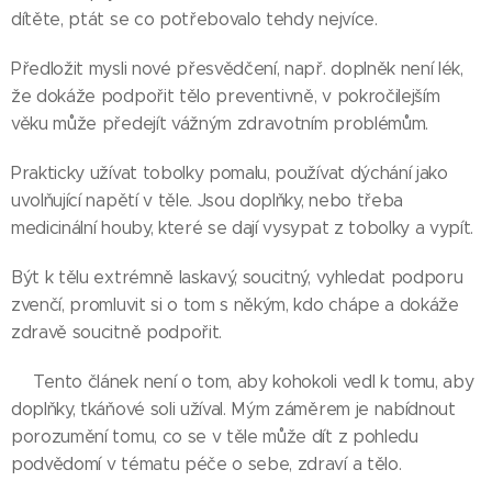
dítěte, ptát se co potřebovalo tehdy nejvíce.
Předložit mysli nové přesvědčení, např. doplněk není lék,
že dokáže podpořit tělo preventivně, v pokročilejším
věku může předejít vážným zdravotním problémům.
Prakticky užívat tobolky pomalu, používat dýchání jako
uvolňující napětí v těle. Jsou doplňky, nebo třeba
medicinální houby, které se dají vysypat z tobolky a vypít.
Být k tělu extrémně laskavý, soucitný, vyhledat podporu
zvenčí, promluvit si o tom s někým, kdo chápe a dokáže
zdravě soucitně podpořit.
👉Tento článek není o tom, aby kohokoli vedl k tomu, aby
doplňky, tkáňové soli užíval. Mým záměrem je nabídnout
porozumění tomu, co se v těle může dít z pohledu
podvědomí v tématu péče o sebe, zdraví a tělo.