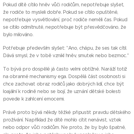
Pokud dítě cítilo hněv vůči rodičům, nepotřebuje slyšet,
že rodiče to mysleli dobře. Pokud se cítilo opuštěné,
nepotřebuje vysvětlování, proč rodiče neměli čas. Pokud
se cítilo odmítnuté, nepotřebuje být přesvědčováno, že
bylo milováno.
Potřebuje především slyšet: "Ano, chápu, že ses tak cítil.
Dává smysl, že v tobě vznikl hněv, smutek nebo bezmoc."
To bývá pro dospělé já často velmi obtížné. Naráží totiž
na obranné mechanismy ega. Dospělá část osobnosti si
chce zachovat obraz rodičů jako dobrých lidí, chce být
loajální k rodině nebo se bojí, že uznání dětské bolesti
povede k zahlcení emocemi.
Právě proto bývá někdy těžké připustit pravdu dětského
prožívání. Například že dítě mohlo cítit nenávist, vztek
nebo odpor vůči rodičům. Ne proto, že by bylo špatné,