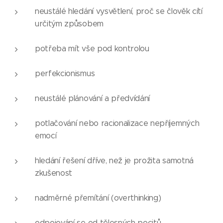
neustálé hledání vysvětlení, proč se člověk cítí
určitým způsobem
potřeba mít vše pod kontrolou
perfekcionismus
neustálé plánování a předvídání
potlačování nebo racionalizace nepříjemných
emocí
hledání řešení dříve, než je prožita samotná
zkušenost
nadměrné přemítání (overthinking)
odpojování se od tělesných pocitů