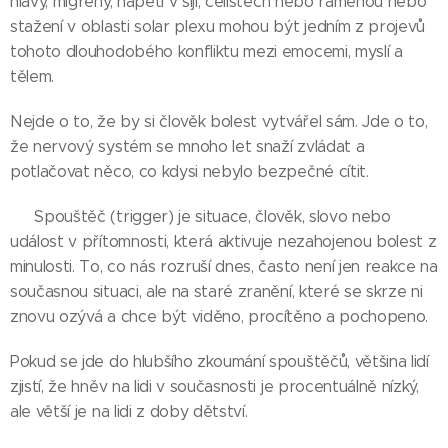
hlavy, migrény, napětí v šíji, čelistech nebo ramenou nebo
stažení v oblasti solar plexu mohou být jedním z projevů
tohoto dlouhodobého konfliktu mezi emocemi, myslí a
tělem.
Nejde o to, že by si člověk bolest vytvářel sám. Jde o to,
že nervový systém se mnoho let snaží zvládat a
potlačovat něco, co kdysi nebylo bezpečné cítit.
👉 Spouštěč (trigger) je situace, člověk, slovo nebo
událost v přítomnosti, která aktivuje nezahojenou bolest z
minulosti. To, co nás rozruší dnes, často není jen reakce na
současnou situaci, ale na staré zranění, které se skrze ni
znovu ozývá a chce být viděno, procítěno a pochopeno.
Pokud se jde do hlubšího zkoumání spouštěčů, většina lidí
zjistí, že hněv na lidi v současnosti je procentuálně nízký,
ale větší je na lidi z doby dětství.