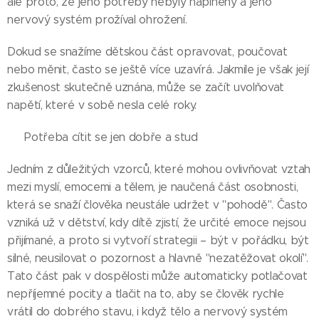
ale proto, že jeho potřeby nebyly naplněny a jeho
nervový systém prožíval ohrožení.
Dokud se snažíme dětskou část opravovat, poučovat
nebo měnit, často se ještě více uzavírá. Jakmile je však její
zkušenost skutečně uznána, může se začít uvolňovat
napětí, které v sobě nesla celé roky.
🌺 Potřeba cítit se jen dobře a stud
Jedním z důležitých vzorců, které mohou ovlivňovat vztah
mezi myslí, emocemi a tělem, je naučená část osobnosti,
která se snaží člověka neustále udržet v "pohodě". Často
vzniká už v dětství, kdy dítě zjistí, že určité emoce nejsou
přijímané, a proto si vytvoří strategii – být v pořádku, být
silné, neusilovat o pozornost a hlavně "nezatěžovat okolí".
Tato část pak v dospělosti může automaticky potlačovat
nepříjemné pocity a tlačit na to, aby se člověk rychle
vrátil do dobrého stavu, i když tělo a nervový systém