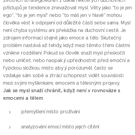
životních strategiíJedním z úskalí některých duchovních
přístupů je tendence znevažovat mysl. Věty jako "to je jen
ego", "to je jen mysl" nebo "to máš jen v hlavě" mohou
člověka vést k odpojení od důležité části sebe sama. Mysl
není chyba systému ani překážka na duchovní cestě. Je
zdrojem informací stejně jako emoce a tělo. Skutečný
problém nastává až tehdy, když mezi těmito třemi částmi
vznikne rozdělení. Pokud se člověk snaží mysl přeskočit
nebo umlčet, nebo naopak jí upřednostnit před emoční a
fyzickou složkou, místo aby jí porozuměl, často se
vzdaluje sám sobě a ztrácí schopnost vidět souvislosti
👉
mezi svými myšlenkami, emocemi a tělesnými projevy.
Jak se mysl snaží chránit, když není v rovnováze s
emocemi a tělem
přemýšlení místo prožívání
analyzování emocí místo jejich cítění