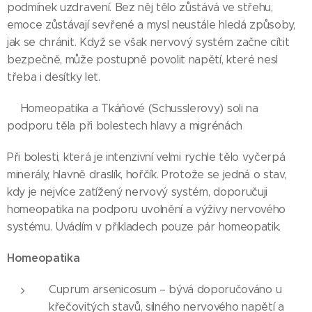
podmínek uzdravení. Bez něj tělo zůstává ve střehu,
emoce zůstávají sevřené a mysl neustále hledá způsoby,
jak se chránit. Když se však nervový systém začne cítit
bezpečně, může postupně povolit napětí, které nesl
třeba i desítky let.
🌺Homeopatika a Tkáňové (Schusslerovy) soli na
podporu těla při bolestech hlavy a migrénách🌺
Při bolesti, která je intenzivní velmi rychle tělo vyčerpá
minerály, hlavně draslík, hořčík. Protože se jedná o stav,
kdy je nejvíce zatížený nervový systém, doporučuji
homeopatika na podporu uvolnění a výživy nervového
systému. Uvádím v příkladech pouze pár homeopatik.
Homeopatika
Cuprum arsenicosum – bývá doporučováno u
křečovitých stavů, silného nervového napětí a