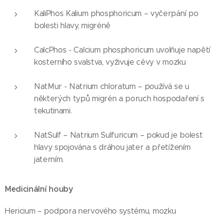
KaliPhos Kalium phosphoricum – vyčerpání po
bolesti hlavy, migréně
CalcPhos - Calcium phosphoricum uvolňuje napětí
kosterního svalstva, vyživuje cévy v mozku
NatMur - Natrium chloratum – používá se u
některých typů migrén a poruch hospodaření s
tekutinami.
NatSulf – Natrium Sulfuricum – pokud je bolest
hlavy spojována s dráhou jater a přetížením
jaterním.
Medicinální houby
Hericium – podpora nervového systému, mozku