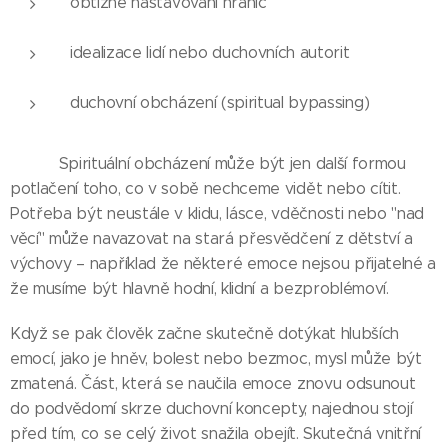
obtížné nastavování hranic
idealizace lidí nebo duchovních autorit
duchovní obcházení (spiritual bypassing)
👉 👉 Spirituální obcházení může být jen další formou
potlačení toho, co v sobě nechceme vidět nebo cítit.
Potřeba být neustále v klidu, lásce, vděčnosti nebo "nad
věcí" může navazovat na stará přesvědčení z dětství a
výchovy – například že některé emoce nejsou přijatelné a
že musíme být hlavně hodní, klidní a bezproblémoví.
Když se pak člověk začne skutečně dotýkat hlubších
emocí, jako je hněv, bolest nebo bezmoc, mysl může být
zmatená. Část, která se naučila emoce znovu odsunout
do podvědomí skrze duchovní koncepty, najednou stojí
před tím, co se celý život snažila obejít. Skutečná vnitřní