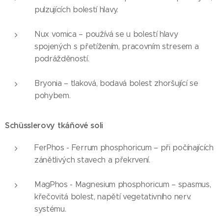
pulzujících bolestí hlavy.
Nux vomica – používá se u bolestí hlavy
spojených s přetížením, pracovním stresem a
podrážděností.
Bryonia – tlaková, bodavá bolest zhoršující se
pohybem.
Schüsslerovy tkáňové soli
FerPhos - Ferrum phosphoricum – při počínajících
zánětlivých stavech a překrvení.
MagPhos - Magnesium phosphoricum – spasmus,
křečovitá bolest, napětí vegetativního nerv.
systému.