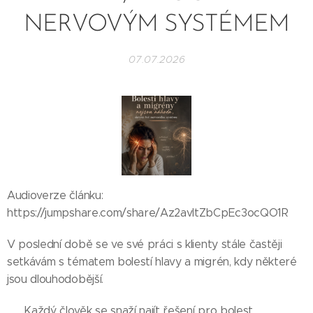
NERVOVÝM SYSTÉMEM
07.07.2026
Audioverze článku:
https://jumpshare.com/share/Az2avltZbCpEc3ocQO1R
V poslední době se ve své práci s klienty stále častěji
setkávám s tématem bolestí hlavy a migrén, kdy některé
jsou dlouhodobější.
👉 Každý člověk se snaží najít řešení pro bolest,