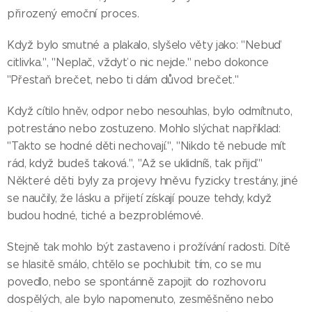
přirozený emoční proces.
Když bylo smutné a plakalo, slyšelo věty jako: "Nebuď
citlivka.", "Neplač, vždyť o nic nejde." nebo dokonce
"Přestaň brečet, nebo ti dám důvod brečet."
Když cítilo hněv, odpor nebo nesouhlas, bylo odmítnuto,
potrestáno nebo zostuzeno. Mohlo slýchat například:
"Takto se hodné děti nechovají.", "Nikdo tě nebude mít
rád, když budeš taková.", "Až se uklidníš, tak přijď."
Některé děti byly za projevy hněvu fyzicky trestány, jiné
se naučily, že lásku a přijetí získají pouze tehdy, když
budou hodné, tiché a bezproblémové.
Stejně tak mohlo být zastaveno i prožívání radosti. Dítě
se hlasitě smálo, chtělo se pochlubit tím, co se mu
povedlo, nebo se spontánně zapojit do rozhovoru
dospělých, ale bylo napomenuto, zesměšněno nebo