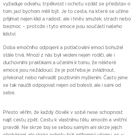
vyžaduje odvahu, trpělivost i ochotu vzdát se představ o
tom, jací bychom měli být. Je to cesta, na které se učíme
přijímat nejen klid a radost, ale i hněv, smutek, strach nebo
bezmoc – protože i tyto emoce jsou součástí našeho
lidství.
Doba emočního odpojení a potlačování emocí bohužel
stále trvá. Mnozí z nás byli vedeni nejen rodiči, ale i
duchovními praktikami a učeními k tomu, že některé
emoce jsou nežádoucí, že je potřeba je zvládnout,
překonat nebo nahradit pozitivním myšlením. Často jsme
se tak naučili odpojovat nejen od bolesti, ale i sami od
sebe.
Přesto věřím, že každý člověk v sobě nese schopnost
najít cestu zpět. Cestu k vlastnímu tělu, emocím a vnitřní
pravdě. Ne skrze boj se sebou samým ani skrze jejich
obcházení, ale skrze ochotu být přítomný všemu, co v