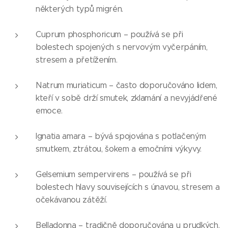
některých typů migrén.
Cuprum phosphoricum – používá se při
bolestech spojených s nervovým vyčerpáním,
stresem a přetížením.
Natrum muriaticum – často doporučováno lidem,
kteří v sobě drží smutek, zklamání a nevyjádřené
emoce.
Ignatia amara – bývá spojována s potlačeným
smutkem, ztrátou, šokem a emočními výkyvy.
Gelsemium sempervirens – používá se při
bolestech hlavy souvisejících s únavou, stresem a
očekávanou zátěží.
Belladonna – tradičně doporučována u prudkých,