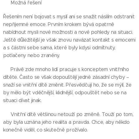
🍀 Možná řešení
Řešením není bojovat s myslí ani se snažit násilím odstranit
nepříjemné emoce. Prvním krokem bývá opatrně
nabídnout mysli nové možnosti a nové pohledy na situaci.
Ještě důležitější je však znovu navázat kontakt s emocemi
a s částmi sebe sama, které byly kdysi odmítnuty,
potlačeny nebo zraněny.
👉 Právě zde mnoho lidí pracuje s konceptem vnitřního
dítěte. Často se však dopouštějí jedné zásadní chyby –
snaží se vnitřní dítě změnit. Přesvědčují ho, že se mýlí, že
by mělo být vděčnější, klidnější, odpouštět nebo se na
situaci dívat jinak.
👉 Vnitřní dítě většinou netouží po změně. Touží po tom,
aby byla uznána jeho realita a pravda. Chce, aby někdo
konečně viděl, co skutečně prožívalo.