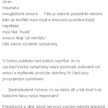
stres
traumata
nevyjádřené emoce👉 Tělo je vlastně posledním místem,
kam se konflikt mezi myslí a emocemi promítne.Když
například:
mysl říká "musíš"
emoce říkají "už nemůžu"
tělo začne vytvářet symptomy.
V tomto pohledu není bolest nepřítel. Je to
zpráva.Fyzické symptomy nelze pochopit izolovaně od
emocí a myšlenek, protože všechny tři části jsou
propojeným systémem.
🍀 Zjednodušeně řečeno, co se může dít u lidí, kteří trpí
bolestmi hlavy nebo migrénami?
Představte si dítě, jehož nervový systém nemohl dokončit