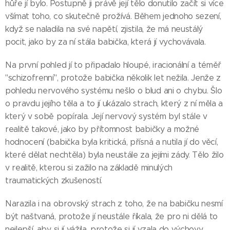
hůře jí bylo. Postupně ji právě její tělo donutilo začít si více
všímat toho, co skutečně prožívá. Během jednoho sezení,
když se naladila na své napětí, zjistila, že má neustálý
pocit, jako by za ní stála babička, která jí vychovávala.
Na první pohled jí to připadalo hloupé, iracionální a téměř
"schizofrenní", protože babička několik let nežila. Jenže z
pohledu nervového systému nešlo o blud ani o chybu. Šlo
o pravdu jejího těla a to jí ukázalo strach, který z ní měla a
který v sobě popírala. Její nervový systém byl stále v
realitě takové, jako by přítomnost babičky a možné
hodnocení (babička byla kritická, přísná a nutila jí do věcí,
které dělat nechtěla) byla neustále za jejími zády. Tělo žilo
v realitě, kterou si zažilo na základě minulých
traumatických zkušeností.
Narazila i na obrovský strach z toho, že na babičku nesmí
být naštvaná, protože jí neustále říkala, že pro ni dělá to
nejlepší, aby si jí vážila, protože si jí vzala do výchovy.