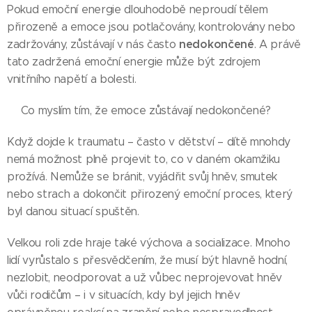
Pokud emoční energie dlouhodobě neproudí tělem
přirozeně a emoce jsou potlačovány, kontrolovány nebo
nedokončené
zadržovány, zůstávají v nás často
. A právě
tato zadržená emoční energie může být zdrojem
vnitřního napětí a bolesti.
👉Co myslím tím, že emoce zůstávají nedokončené?
Když dojde k traumatu – často v dětství – dítě mnohdy
nemá možnost plně projevit to, co v daném okamžiku
prožívá. Nemůže se bránit, vyjádřit svůj hněv, smutek
nebo strach a dokončit přirozený emoční proces, který
byl danou situací spuštěn.
Velkou roli zde hraje také výchova a socializace. Mnoho
lidí vyrůstalo s přesvědčením, že musí být hlavně hodní,
nezlobit, neodporovat a už vůbec neprojevovat hněv
vůči rodičům – i v situacích, kdy byl jejich hněv