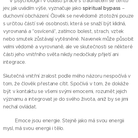
👉V psychologii i v oblasti práce s traumatem se tento
spiritual bypass
jev, jak uvádím výše, vyznačuje jako
–
duchovní obcházení. Člověk se nevědomě ztotožní pouze
s určitou částí své osobnosti, která se snaží být klidná,
vyrovnaná a "osvícená", zatímco bolest, strach, vztek
nebo smutek zůstávají vytěsněné. Navenek může působit
velmi vědomě a vyrovnaně, ale ve skutečnosti se některé
části jeho vnitřního světa nikdy nedočkaly přijetí ani
integrace.
Skutečná vnitřní zralost podle mého názoru nespočívá v
tom, že člověk přestane cítit. Spočívá v tom, že dokáže
být v kontaktu se všemi svými emocemi, rozumět jejich
významu a integrovat je do svého života, aniž by se jimi
nechal ovládat.
👉👉Emoce jsou energie. Stejně jako má svou energii
mysl, má svou energii i tělo.