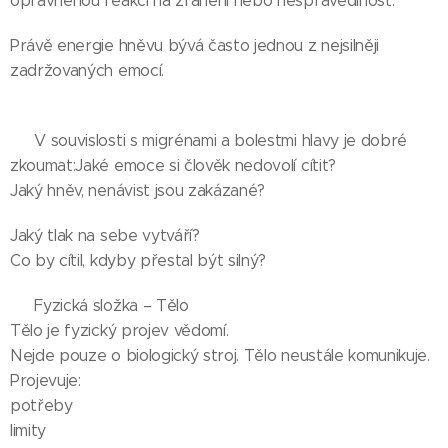
oprávněnou reakcí na zranění nebo nespravedlnost.
Právě energie hněvu bývá často jednou z nejsilněji
zadržovaných emocí.
🍀 V souvislosti s migrénami a bolestmi hlavy je dobré
zkoumat:Jaké emoce si člověk nedovolí cítit?
Jaký hněv, nenávist jsou zakázané?
Jaký tlak na sebe vytváří?
Co by cítil, kdyby přestal být silný?
🌺 Fyzická složka – Tělo
Tělo je fyzický projev vědomí.
Nejde pouze o biologický stroj. Tělo neustále komunikuje.
Projevuje:
potřeby
limity