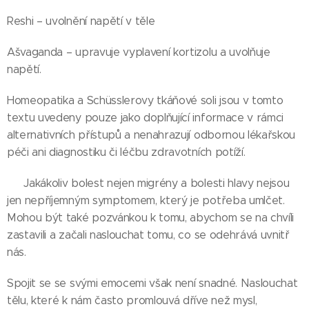
Reshi – uvolnění napětí v těle
Ašvaganda – upravuje vyplavení kortizolu a uvolňuje
napětí.
Homeopatika a Schüsslerovy tkáňové soli jsou v tomto
textu uvedeny pouze jako doplňující informace v rámci
alternativních přístupů a nenahrazují odbornou lékařskou
péči ani diagnostiku či léčbu zdravotních potíží.
🍀 Jakákoliv bolest nejen migrény a bolesti hlavy nejsou
jen nepříjemným symptomem, který je potřeba umlčet.
Mohou být také pozvánkou k tomu, abychom se na chvíli
zastavili a začali naslouchat tomu, co se odehrává uvnitř
nás.
Spojit se se svými emocemi však není snadné. Naslouchat
tělu, které k nám často promlouvá dříve než mysl,