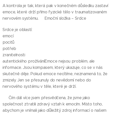
A kontrola je tak, která pak v konečném důsledku zastaví
emoce, které drží přímo fyzické tělo v traumatizovaném
nervovém systému.🌺 Emoční složka – Srdce
Srdce je oblastí:
emocí
pocitů
potřeb
zranitelnosti
autentického prožíváníEmoce nejsou problém, ale
informace. Jsou kompasem, který ukazuje, co se v nás
skutečně děje. Pokud emoce necítíme, neznamená to, že
zmizely. Jen se přesunuly do nevědomí nebo do
nervového systému v těle, které je drží.
👉 Čím dál více jsem přesvědčena, že jsme jako
společnost ztratili zdravý vztah k emocím. Místo toho,
abychom je vnímali jako důležitý zdroj informací o našem