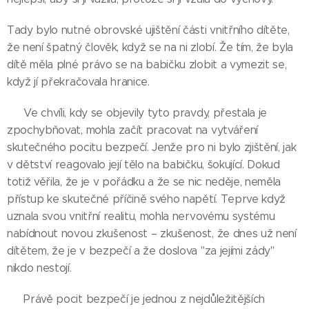
Tady bylo nutné obrovské ujištění části vnitřního dítěte,
že není špatný člověk, když se na ni zlobí. Že tím, že byla
dítě měla plné právo se na babičku zlobit a vymezit se,
když jí překračovala hranice.
👉 Ve chvíli, kdy se objevily tyto pravdy, přestala je
zpochybňovat, mohla začít pracovat na vytváření
skutečného pocitu bezpečí. Jenže pro ni bylo zjištění, jak
v dětství reagovalo její tělo na babičku, šokující. Dokud
totiž věřila, že je v pořádku a že se nic neděje, neměla
přístup ke skutečné příčině svého napětí. Teprve když
uznala svou vnitřní realitu, mohla nervovému systému
nabídnout novou zkušenost – zkušenost, že dnes už není
dítětem, že je v bezpečí a že doslova "za jejími zády"
nikdo nestojí.
👉 Právě pocit bezpečí je jednou z nejdůležitějších