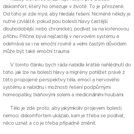
diskomfort, který ho omezuje v životě. To je přirozené.
Od toho je zde mysl, aby hledala řešení. Nicméně někdy je
nutné (zvláště, pokud jsou bolesti hlavy častější,
dlouhodobější, nebo chronické), podívat se na kořenovou
příčinu. Příčina bývá nejčastěji v nervovém systému a
odehrává se i na emoční rovině a velmi častým důvodem
může být také emoční trauma.
👉 V tomto článku bych ráda nabídla krátké nahlédnutí do
toho, jak lze na bolesti hlavy a migrény pohlížet právě z
této propojené perspektivy těla, emocí a nervového
systému a nabídnu i možnosti řešení podpůrnými
homeopatiky, tkáňovými solemi a medicinálními houbami.
👉 Tělo je zde proto, aby jakýmkoliv projevem bolesti,
nemoci, diskomfortem ukázalo, kam je třeba se podívat,
něco uznat a co je třeba případně změnit.