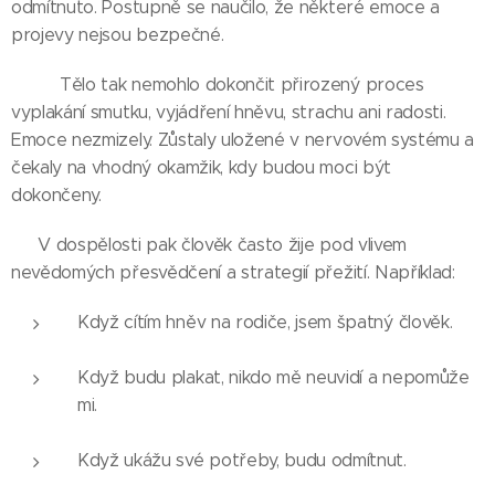
odmítnuto. Postupně se naučilo, že některé emoce a
projevy nejsou bezpečné.
👉👉 Tělo tak nemohlo dokončit přirozený proces
vyplakání smutku, vyjádření hněvu, strachu ani radosti.
Emoce nezmizely. Zůstaly uložené v nervovém systému a
čekaly na vhodný okamžik, kdy budou moci být
dokončeny.
👉 V dospělosti pak člověk často žije pod vlivem
nevědomých přesvědčení a strategií přežití. Například:
Když cítím hněv na rodiče, jsem špatný člověk.
Když budu plakat, nikdo mě neuvidí a nepomůže
mi.
Když ukážu své potřeby, budu odmítnut.