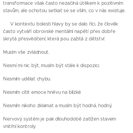
transformace však často nezačíná útěkem k pozitivním
stavům, ale ochotou setkat se se vším, co v nás existuje.
👉 V kontextu bolesti hlavy by se dalo říci, že člověk
často vytváří obrovské mentální napětí přes dobře
skrytá přesvědčení, která jsou zažitá z dětství:
Musím vše zvládnout.
Nesmí mi nic být, musím být stále k dispozici.
Nesmím udělat chybu.
Nesmím cítit emoce hněvu na blízké
Nesmím nikoho zklamat a musím být hodná, hodný.
Nervový systém je pak dlouhodobě zatížen stavem
vnitřní kontroly.