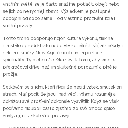
vnitřním světě, se je často snažíme potlačit, obejít nebo
se jich co nejrychleji zbavit. Výsledkem je postupné
odpojení od sebe sama – od vlastního prožívání, těla i
vnitřní pravdy.
Tento trend podporuje nejen kultura výkonu, tlak na
neustálou produktivitu nebo vliv sociálních sítí, ale někdy i
některé směry New Age či určité interpretace
spirituality. Ty mohou člověka vést k tomu, aby emoce
překračoval dříve, než jim skutečně porozumí a plně je
prožije.
Setkávám se s lidmi, kteří říkají, že necítí vztek, smutek ani
strach. Mají pocit, že jsou "nad věcí", všemu rozumějí a
dokážou své prožívání dokonale vysvětlit. Když se však
podíváme hlouběji, často zjistíme, že své emoce spíše
analyzují, než skutečně prožívají.