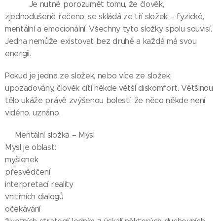
👉 👉 Je nutné porozumět tomu, že člověk,
zjednodušeně řečeno, se skládá ze tří složek – fyzické,
mentální a emocionální. Všechny tyto složky spolu souvisí.
Jedna nemůže existovat bez druhé a každá má svou
energii.
Pokud je jedna ze složek, nebo více ze složek,
upozaďovány, člověk cítí někde větší diskomfort. Většinou
tělo ukáže právě zvýšenou bolestí, že něco někde není
viděno, uznáno.
🌺Mentální složka – Mysl
Mysl je oblast:
myšlenek
přesvědčení
interpretací reality
vnitřních dialogů
očekávání