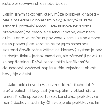
ještě zpracovávají stres nebo bolest.
Dalším silným faktorem, který může přispívat k napětí v
těle a následně i k bolestem hlavy, je skrytý stud za
samotné prožívání emocí. Tedy hluboké nevědomé
přesvědčení, že "něco je se mnou špatně, když něco
cítím". Tento vnitřní stud pak vede k tomu, že se emoce
nejen potlačují, ale zároveň se za jejich samotnou
existenci člověk začne kritizovat. Nervový systém je pak
ve dvojím tlaku – jednak emoci cítí, ale zároveň ji považuje
za nepřijatelnou. Právě tento vnitřní konflikt může
dlouhodobě zvyšovat napětí v těle, zejména v oblasti
hlavy, šíje a čelistí.
🌺 Jako příklad uvedu Hanu ženu, která dlouhodobě
trpěla bolestmi hlavy a silným napětím v oblasti šíje a
ramen. Prošla spoustou terapií, konstelací, praktikovala
různé duchovní techniky. Čím více je ale praktikovala, tím