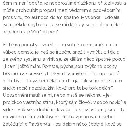
čem mi není dobře, je neporozumění zákonu přitažlivosti a
může prohloubit propast mezi vědomím a podvědomím
přes vinu, že asi něco dělám špatně. Myšlenka - udělala
jsem někde chybu to, co se mi děje by se mi dít nemělo -
je jednou z příčin "utrpení".
8. Téma pomsty - snažit se prvotně porozumět co to
vůbec pomsta je, než se ji začnu snažit vymýtit z těla a
ze svého systému a vinit se, že dělám něco špatně pokud
"ji tam" ještě mám. Pomsta, pýcha jsou zvýšené pocity
bezmoci a souvisí s dětským traumatem. Přistup rodičů
mohl být - "když neuděláš co chci já, tak se mi mstíš, a to
si jako rodič nezasloužím, když pro tebe tolik dělám".
Upozornění mstíš se mi, nebo mstíš se někomu - je i
projekce vlastního stínu , který sám člověk v sobě nevidí, a
vidí zrcadlově v druhém člověku. Dokonalost projekce - to
co vidím a citím v druhých si mohu zpracovat u sebe.
Zatěžující je "myšlenka" - asi dělám něco špatně, když se