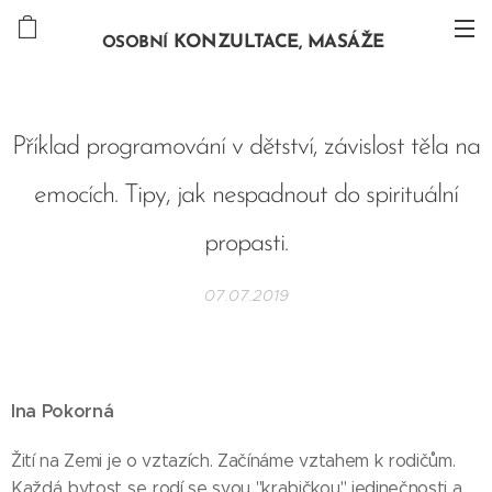
KONZULTACE, MASÁŽE
OSOBNÍ
Příklad programování v dětství, závislost těla na
emocích. Tipy, jak nespadnout do spirituální
propasti.
07.07.2019
Ina Pokorná
Žití na Zemi je o vztazích. Začínáme vztahem k rodičům.
Každá bytost se rodí se svou "krabičkou" jedinečnosti a