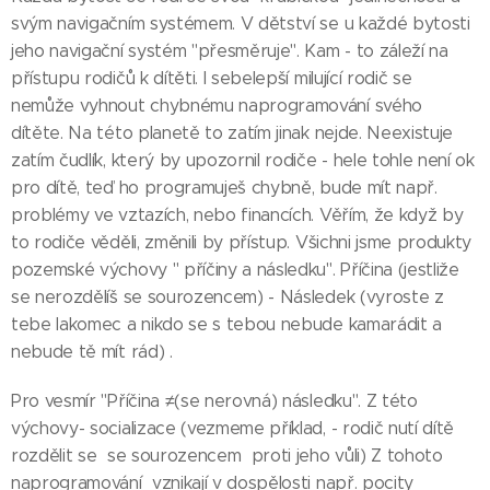
svým navigačním systémem. V dětství se u každé bytosti
jeho navigační systém "přesměruje". Kam - to záleží na
přístupu rodičů k dítěti. I sebelepší milující rodič se
nemůže vyhnout chybnému naprogramování svého
dítěte. Na této planetě to zatím jinak nejde. Neexistuje
zatím čudlík, který by upozornil rodiče - hele tohle není ok
pro dítě, teď ho programuješ chybně, bude mít např.
problémy ve vztazích, nebo financích. Věřím, že když by
to rodiče věděli, změnili by přístup. Všichni jsme produkty
pozemské výchovy " příčiny a následku". Příčina (jestliže
se nerozdělíš se sourozencem) - Následek (vyroste z
tebe lakomec a nikdo se s tebou nebude kamarádit a
nebude tě mít rád) .
Pro vesmír "Příčina ≠(se nerovná) následku". Z této
výchovy- socializace (vezmeme příklad, - rodič nutí dítě
rozdělit se se sourozencem proti jeho vůli) Z tohoto
naprogramování vznikají v dospělosti např. pocity