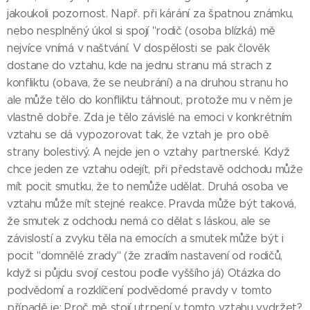
jakoukoli pozornost. Např. při kárání za špatnou známku,
nebo nesplněný úkol si spojí "rodič (osoba blízká) mě
nejvíce vnímá v naštvání. V dospělosti se pak člověk
dostane do vztahu, kde na jednu stranu má strach z
konfliktu (obava, že se neubrání) a na druhou stranu ho
ale může tělo do konfliktu táhnout, protože mu v něm je
vlastně dobře. Zda je tělo závislé na emoci v konkrétním
vztahu se dá vypozorovat tak, že vztah je pro obě
strany bolestivý. A nejde jen o vztahy partnerské. Když
chce jeden ze vztahu odejít, při představě odchodu může
mít pocit smutku, že to nemůže udělat. Druhá osoba ve
vztahu může mít stejné reakce. Pravda může být taková,
že smutek z odchodu nemá co dělat s láskou, ale se
závislostí a zvyku těla na emocích a smutek může být i
pocit "domnělé zrady" (že zradím nastavení od rodičů,
když si půjdu svojí cestou podle vyššího já) Otázka do
podvědomí a rozklíčení podvědomé pravdy v tomto
případě je: Proč mě stojí utrpení v tomto vztahu vydržet?