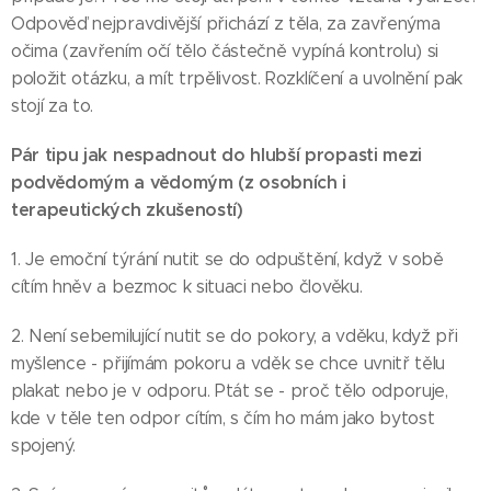
Odpověď nejpravdivější přichází z těla, za zavřenýma
očima (zavřením očí tělo částečně vypíná kontrolu) si
položit otázku, a mít trpělivost. Rozklíčení a uvolnění pak
stojí za to.
Pár tipu jak nespadnout do hlubší propasti mezi
podvědomým a vědomým (z osobních i
terapeutických zkušeností)
1. Je emoční týrání nutit se do odpuštění, když v sobě
cítím hněv a bezmoc k situaci nebo člověku.
2. Není sebemilující nutit se do pokory, a vděku, když při
myšlence - přijímám pokoru a vděk se chce uvnitř tělu
plakat nebo je v odporu. Ptát se - proč tělo odporuje,
kde v těle ten odpor cítím, s čím ho mám jako bytost
spojený.