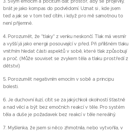
3. Svým emocím a pocitům dát prostor, aby se projevily,
brát je jako kompas do podvědomí. Uznat si , kde jsem
teď a jak se v tom teď cítím, i když pro mě samotnou to
není příjemné.
4. Porozumět, že "tlaky" z venku neskončí. Tlak má vesmír
a vyšší já jako energii posouvající v před. Při přílišném tlaku
vnitřním hledat části aspektů v sobě, které tlak způsobují
a proč. (Může souviset se zvykem těla a tlaku prostředí z
dětství)
5. Porozumět negativním emocím v sobě a principu
bolesti.
6. Je duchovní iluzí, cítit se za jakýchkoli okolností šťastně
a nad věcí a být bez emočních reakcí v těle. Pro systém
těla a duše je požadavek bez reakcí v těle nereálný.
7. Myšlenka, že jsem si něco zhmotnila, nebo vytvořila, v