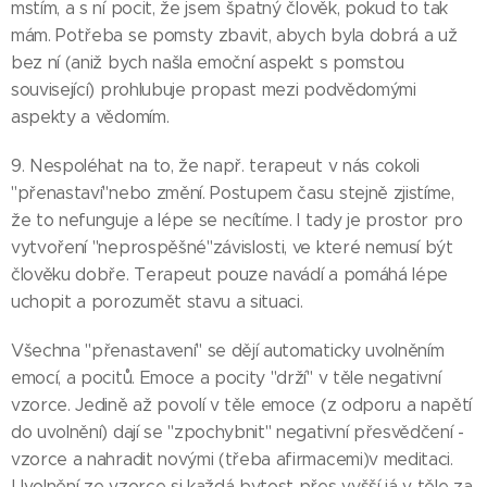
mstím, a s ní pocit, že jsem špatný člověk, pokud to tak
mám. Potřeba se pomsty zbavit, abych byla dobrá a už
bez ní (aniž bych našla emoční aspekt s pomstou
související) prohlubuje propast mezi podvědomými
aspekty a vědomím.
9. Nespoléhat na to, že např. terapeut v nás cokoli
"přenastaví"nebo změní. Postupem času stejně zjistíme,
že to nefunguje a lépe se necítíme. I tady je prostor pro
vytvoření "neprospěšné"závislosti, ve které nemusí být
člověku dobře. Terapeut pouze navádí a pomáhá lépe
uchopit a porozumět stavu a situaci.
Všechna "přenastavení" se dějí automaticky uvolněním
emocí, a pocitů. Emoce a pocity "drží" v těle negativní
vzorce. Jedině až povolí v těle emoce (z odporu a napětí
do uvolnění) dají se "zpochybnit" negativní přesvědčení -
vzorce a nahradit novými (třeba afirmacemi)v meditaci.
Uvolnění ze vzorce si každá bytost přes vyšší já v těle za