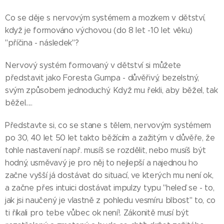
Co se děje s nervovým systémem a mozkem v dětství,
když je formováno výchovou (do 8 let -10 let věku)
"příčina - následek"?
Nervový systém formovaný v dětství si můžete
představit jako Foresta Gumpa - důvěřivý, bezelstný,
svým způsobem jednoduchý. Když mu řekli, aby běžel, tak
běžel.....
Představte si, co se stane s tělem, nervovým systémem
po 30, 40 let 50 let takto běžícím a zažitým v důvěře, že
tohle nastavení např. musíš se rozdělit, nebo musíš být
hodný, usměvavý je pro něj to nejlepší a najednou ho
začne vyšší já dostávat do situací, ve kterých mu není ok,
a začne přes intuici dostávat impulzy typu "heleď se - to,
jak jsi naučený je vlastně z pohledu vesmíru blbost" to, co
ti říkali pro tebe vůbec ok není!. Zákonitě musí být