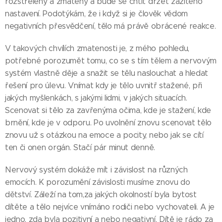
rozstřelený a zmatený a bude se chtít držet zažitého
nastavení. Podotýkám, že i když si je člověk vědom
negativních přesvědčení, tělo má právě obrácené reakce.
V takových chvílích zmatenosti je, z mého pohledu,
potřebné porozumět tomu, co se s tím tělem a nervovým
systém vlastně děje a snažit se tělu naslouchat a hledat
řešení pro úlevu. Vnímat kdy je tělo uvnitř stažené, při
jakých myšlenkách, s jakými lidmi, v jakých situacích.
Scenovat si tělo za zavřenýma očima, kde je stažení, kde
brnění, kde je v odporu. Po uvolnění znovu scenovat tělo
znovu už s otázkou na emoce a pocity, nebo jak se cítí
ten či onen orgán. Stačí pár minut denně.
Nervový systém dokáže mít i závislost na různých
emocích. K porozumění závislosti musíme znovu do
dětství. Záleží na tom,za jakých okolností byla bytost
dítěte a tělo nejvíce vnímáno rodiči nebo vychovateli. A je
jedno, zda byla pozitivní a nebo negativní. Dítě je rádo za