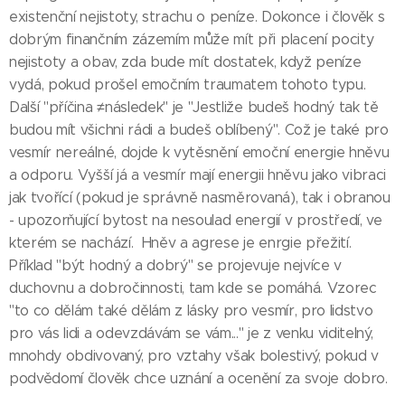
existenční nejistoty, strachu o peníze. Dokonce i člověk s
dobrým finančním zázemím může mít při placení pocity
nejistoty a obav, zda bude mít dostatek, když peníze
vydá, pokud prošel emočním traumatem tohoto typu.
Další "příčina ≠následek" je "Jestliže budeš hodný tak tě
budou mít všichni rádi a budeš oblíbený". Což je také pro
vesmír nereálné, dojde k vytěsnění emoční energie hněvu
a odporu. Vyšší já a vesmír mají energii hněvu jako vibraci
jak tvořící (pokud je správně nasměrovaná), tak i obranou
- upozorňující bytost na nesoulad energií v prostředí, ve
kterém se nachází. Hněv a agrese je enrgie přežití.
Příklad "být hodný a dobrý" se projevuje nejvíce v
duchovnu a dobročinnosti, tam kde se pomáhá. Vzorec
"to co dělám také dělám z lásky pro vesmír, pro lidstvo
pro vás lidi a odevzdávám se vám..." je z venku viditelný,
mnohdy obdivovaný, pro vztahy však bolestivý, pokud v
podvědomí člověk chce uznání a ocenění za svoje dobro.