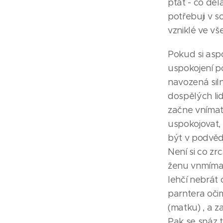
ptát - co dě
potřebuji v s
vzniklé ve vš
Pokud si asp
uspokojení p
navozená si
dospělých li
začne vnímat 
uspokojovat,
být v podvě
Není si co zr
ženu vnmímat
lehčí nebrát
parntera oči
(matku) , a z
Pak se snáz 