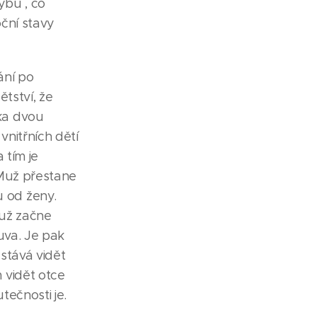
ybu , co
oční stavy
ání po
tství, že
ka dvou
nitřních dětí
 tím je
 Muž přestane
 od ženy.
Muž začne
uva. Je pak
stává vidět
 vidět otce
tečnosti je.