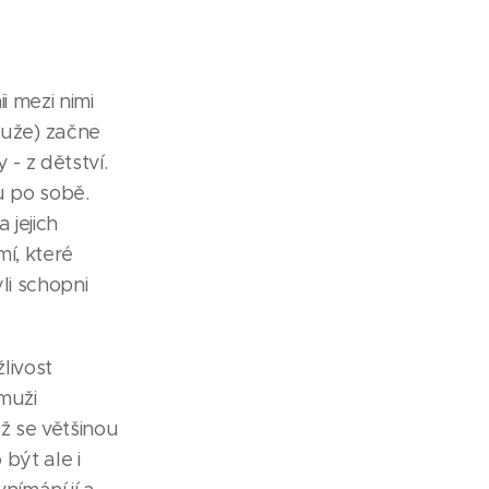
i mezi nimi
uže) začne
- z dětství.
u po sobě.
 jejich
í, které
yli schopni
livost
muži
ž se většinou
být ale i