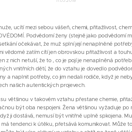
11.05.2018
že, ucítí mezi sebou vášeň, chemii, přitažlivost, chemi
DVÉDOMÍ. Podvědomí ženy (stejně jako podvědomí m
setkání očekávat, že muž splní její nenaplněné potřeby 
i vědomé zatím cítí jen obrovskou přitažlivost a touh
n z nich netuší, že to , co je pojí je nenaplněná potřeba
ých vnitřních dětí, že do vztahu je dovedlo podvědom
ány a naplnit potřeby, co jim nedali rodiče, když je neb
ech našich autentických projevech.
u většinou v takovém vztahu přestane chemie, přitaž
ačnou být oba nespojeni. Žena většinou vyžaduje po 
když ji dostává, nemusí být vnitřně uplně spkojena. Mu
 má tendenci k útěku, přetsává komunikovat. Může to 