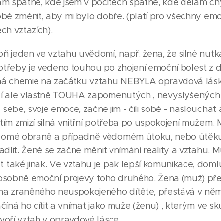
lám špatně, kde jsem v pocitech špatně, kde dělám ch
obě změnit, aby mi bylo dobře. (platí pro všechny em
ech vztazích).
oň jeden ve vztahu uvědomí, např. žena, že silné nutk
otřeby je vedeno touhou po zhojení emoční bolest z dě
lná chemie na začátku vztahu NEBYLA opravdová lás
dí ale vlastně TOUHA zapomenutých , nevyslyšených v
sebe, svoje emoce, začne jim - čili sobě - naslouchat a
 tím zmizí silná vnitřní potřeba po uspokojení mužem.
domé obraně a případně vědomém útoku, nebo útěku
cadlit. Ženě se začne měnit vnímání reality a vztahu. 
 také jinak. Ve vztahu je pak lepší komunikace, doml
 osobně emoční projevy toho druhého. Žena (muž) pře
ma zraněného neuspokojeného dítěte, přestává v něm
ačíná ho cítit a vnímat jako muže (ženu) , kterým ve sku
tvoří vztah v opravdové lásce