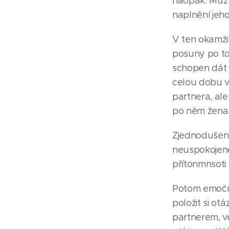
naopak. Muž m
naplnění jeh
V ten okamžik
posuny po to
schopen dát 
celou dobu ve
partnera, al
po něm žena 
Zjednodušeně
neuspokojené
přítonmnsoti
Potom emoční
položit si o
partnerem, v