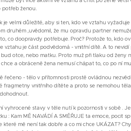
ůže být více aktivní ve vztahu a chtít po ženě větší v
o potřeb ženou.
 je velmi důležité, aby si ten, kdo ve vztahu vyžaduje
m druhém ,uvědomil, že mu opravdu partner nemuže
to, co doopravdy potřebuje. Proč? Protože to, kdo o
 vztahu je část podvědomá - vnitřní dítě. A to nevid
e bud otce, nebo matku. Proto muž při tlaku od ženy 
chce a obráceně žena nemusí chápat to, co po ní mu
 řečeno - tělo v přítomnosti prostě ovládnou nezvě
 fragmetny vnitřního dítěte a proto se nemohou těla
 dohodnout.
 vyhrocené stavy v těle nutí k pozornosti v sobě . J
tázku : Kam MĚ NAVÁDÍ A SMĚŘUJE ta emoce, pocit sp
e které mě není tak dobře a co mi chce UKÁZAT? Chy