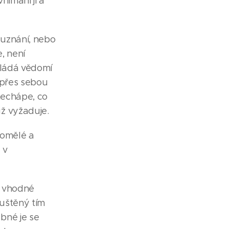
nímání jí a
 uznání, nebo
, není
vládá vědomí
í přes sebou
nechápe, co
ž vyžaduje.
domělé a
 v
e vhodné
uštěný tím
bné je se