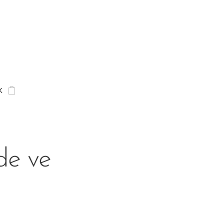
K
de ve