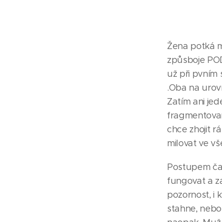
Žena potká mu
způsboje PO
už při pvním 
.Oba na urovn
Zatím ani jede
fragmentovan
chce zhojit r
milovat ve vš
Postupem čas
fungovat a z
pozornost, i 
stahne, nebo